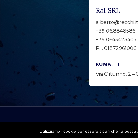
Ral SRL
alberto@recchi.i
+39 06.8848586
+39 0645423407
P.I. 01872961006
ROMA, IT
Via Clitunno, 2 –
Utilizziamo i cookie per essere sicuri che tu possa 
Ral Srl -