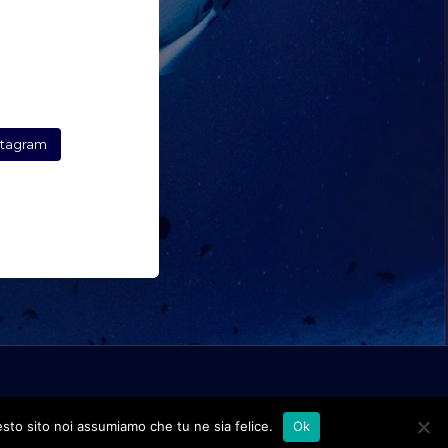
stagram
esto sito noi assumiamo che tu ne sia felice.
Ok
y
-
Credits