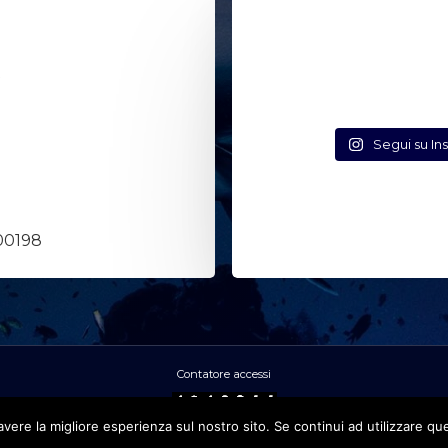
t
Segui su In
 00198
Contatore accessi
avere la migliore esperienza sul nostro sito. Se continui ad utilizzare qu
 Via Clitunno 2 – 00198 ROMA - P.IVA 01872961006 -
Privacy polic