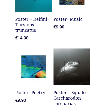
AGGIUNGI AL
AGGIUNGI AL
Poster – Delfini-
Poster- Music
CARRELLO
CARRELLO
Tursiops
€
9.90
truncatus
€
14.90
AGGIUNGI AL
AGGIUNGI AL
Poster- Poetry
Poster – Squalo-
CARRELLO
CARRELLO
Carcharodon
€
9.90
carcharias