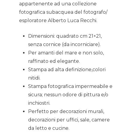
appartenente ad una collezione
News
fotografica subacquea del fotografo/
Gallery
esploratore Alberto Luca Recchi.
Expeditions
Dimensioni: quadrato cm 21×21,
senza cornice (da incorniciare).
Shop
Per amanti del mare e non solo,
raffinato ed elegante.
Contacts
Stampa ad alta definizione,colori
nitidi.
Stampa fotografica impermeabile e
sicura; nessun odore di pittura e/o
inchiostri.
Perfetto per decorazioni murali,
decorazioni per uffici, sale, camere
da letto e cucine.