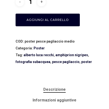
AGGIUNGI AL CARRELLO
COD:
poster pesce pagliaccio medio
Categoria:
Poster
Tag:
alberto luca recchi
,
amphiprion nigripes
,
fotografia subacquea
,
pesce pagliaccio
,
poster
Home
Descrizione
About AL
Informazioni aggiuntive