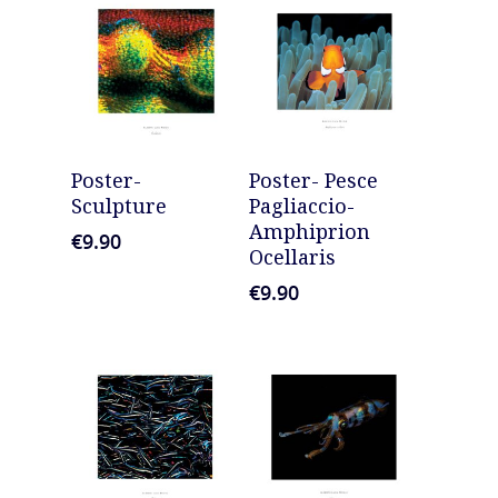
AGGIUNGI AL
AGGIUNGI AL
Poster-
Poster- Pesce
CARRELLO
CARRELLO
Sculpture
Pagliaccio-
Amphiprion
€
9.90
Ocellaris
€
9.90