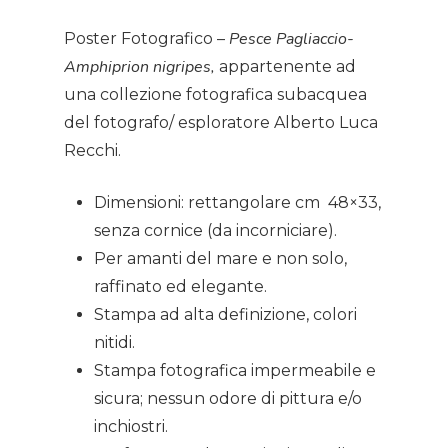
Podcast
Pesce Pagliaccio-
Poster Fotografico –
Amphiprion nigripes,
News
appartenente ad
una collezione fotografica subacquea
Gallery
del fotografo/ esploratore Alberto Luca
Recchi.
Expeditions
Dimensioni: rettangolare cm 48×33,
Shop
senza cornice (da incorniciare).
Per amanti del mare e non solo,
Contacts
raffinato ed elegante.
Stampa ad alta definizione, colori
nitidi.
Stampa fotografica impermeabile e
sicura; nessun odore di pittura e/o
inchiostri.