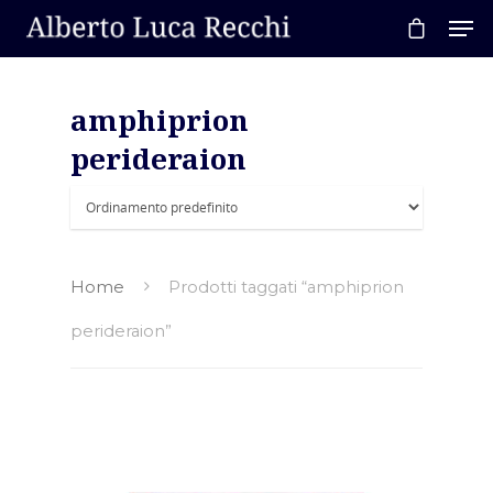
amphiprion
Hit enter to search or ESC to close
perideraion
Home
Prodotti taggati “amphiprion
perideraion”
Home
About AL