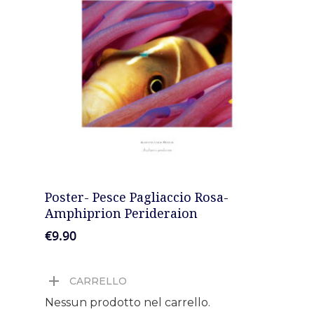
Podcast
News
Gallery
Expeditions
Shop
Contacts
AGGIUNGI AL CARRELLO
Poster- Pesce Pagliaccio Rosa-
Amphiprion Perideraion
€
9.90
CARRELLO
Nessun prodotto nel carrello.