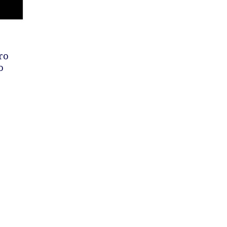
CARRELLO
ro
o