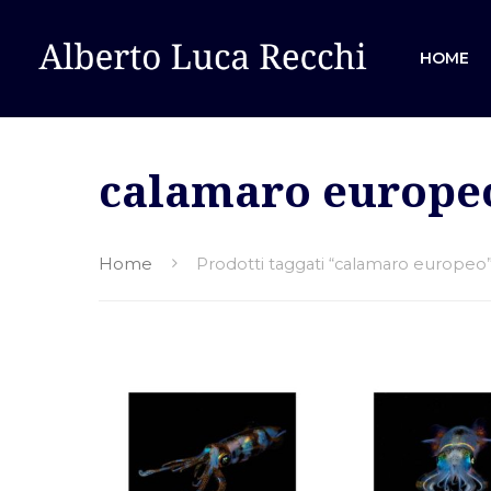
HOME
calamaro europe
Hit enter to search or ESC to close
Home
Prodotti taggati “calamaro europeo