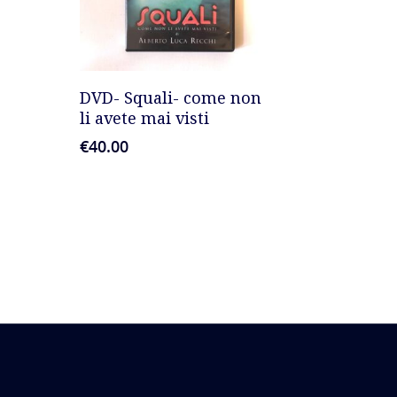
AGGIUNGI AL CARRELLO
DVD- Squali- come non
li avete mai visti
€
40.00