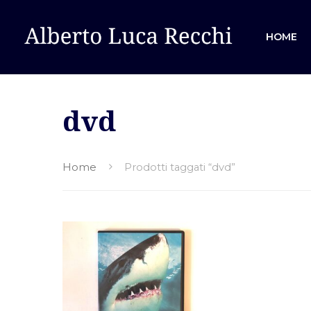
HOME
dvd
Hit enter to search or ESC to close
Home
Prodotti taggati “dvd”