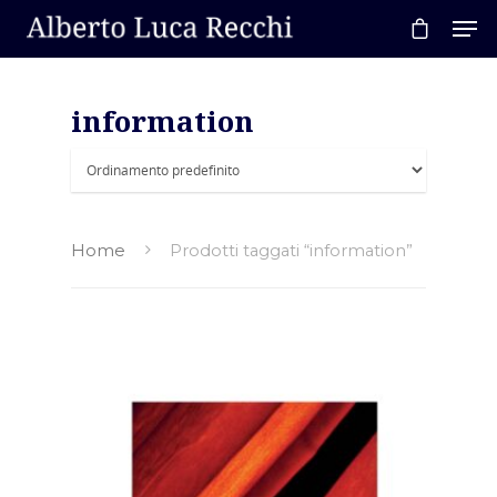
information
Hit enter to search or ESC to close
Home
Prodotti taggati “information”
Home
About AL
Podcast