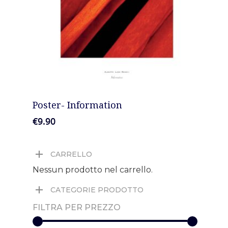
News
Gallery
Expeditions
Shop
AGGIUNGI AL CARRELLO
Poster- Information
Contacts
€
9.90
CARRELLO
Nessun prodotto nel carrello.
CATEGORIE PRODOTTO
FILTRA PER PREZZO