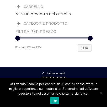
CARRELLO
Nessun prodotto nel carrello.
CATEGORIE PRODOTTO
FILTRA PER PREZZO
Prezzo:
€0
—
€10
Filtro
Contatore accessi
Utilizziamo i cookie per essere sicuri che tu possa avere la
migliore esperienza sul nostro sito. Se continui ad utilizzare
Ral Srl - Via Clitunno 2 – 00198 ROMA
questo sito noi assumiamo che tu ne sia felice.
- P.IVA 01872961006 -
Privacy policy
-
Ok
Credits