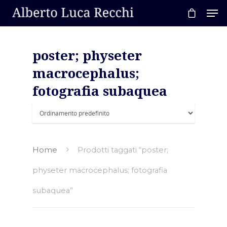
poster; physeter
Hit enter to search or ESC to close
macrocephalus;
fotografia subaquea
Home
Prodotti taggati “poster;
physeter macrocephalus; fotografia
subaquea”
Home
About AL