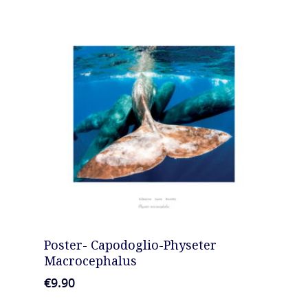
Podcast
News
Gallery
Expeditions
Shop
Contacts
AGGIUNGI AL CARRELLO
Poster- Capodoglio-Physeter
Macrocephalus
€
9.90