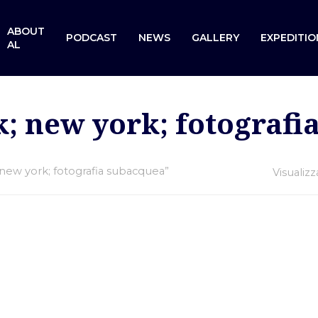
ABOUT
PODCAST
NEWS
GALLERY
EXPEDITIO
AL
k; new york; fotograf
; new york; fotografia subacquea”
Visualizz