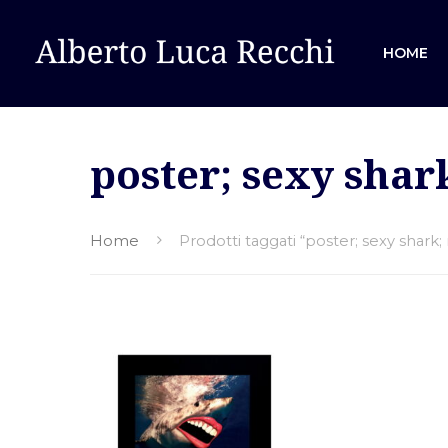
HOME
poster; sexy shar
Hit enter to search or ESC to close
Home
Prodotti taggati “poster; sexy shark