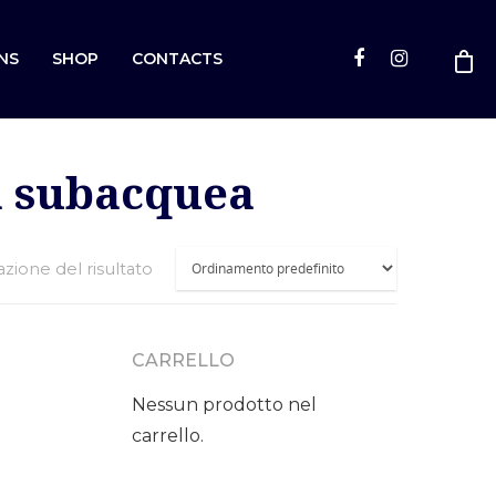
NS
SHOP
CONTACTS
ia subacquea
azione del risultato
CARRELLO
Nessun prodotto nel
carrello.