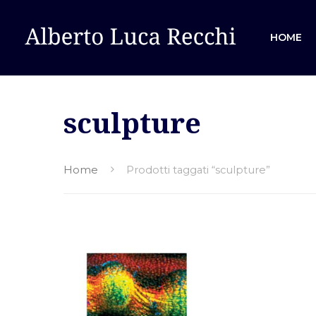
HOME
sculpture
Hit enter to search or ESC to close
Home
Prodotti taggati “sculpture”