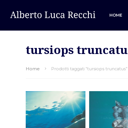
HOME
tursiops truncatu
Hit enter to search or ESC to close
Home
Prodotti taggati “tursiops truncatus”