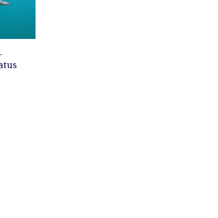
CARRELLO
-
atus