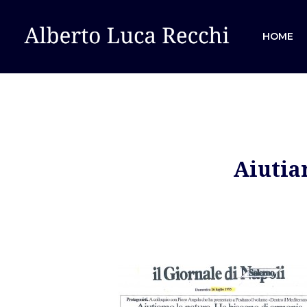
HOME
Aiutia
Hit enter to search or ESC to close