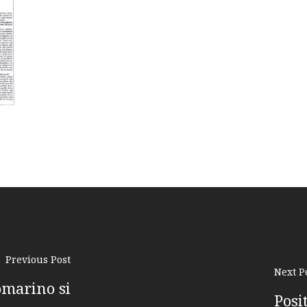
Previous Post
Next P
omarino si
Posi