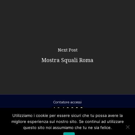
Next Post
Mostra Squali Roma
Contatore accessi
Utilizziamo i cookie per essere sicuri che tu possa avere la
migliore esperienza sul nostro sito. Se continui ad utilizzare
Ral Srl - Via Clitunno 2 – 00198 ROMA
questo sito noi assumiamo che tu ne sia felice.
- P.IVA 01872961006 -
Privacy policy
-