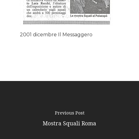
About AL
Podcast
2001 dicembre Il Messaggero
News
Gallery
Expeditions
Shop
Contacts
Previous Post
Mostra Squali Roma