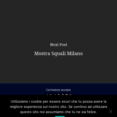
Next Post
Mostra Squali Milano
Contatore accessi
Utilizziamo i cookie per essere sicuri che tu possa avere la
migliore esperienza sul nostro sito. Se continui ad utilizzare
Ral Srl - Via Clitunno 2 – 00198 ROMA
questo sito noi assumiamo che tu ne sia felice.
- P.IVA 01872961006 -
Privacy policy
-