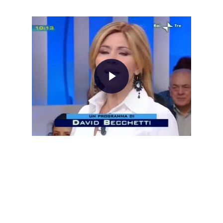
Home
About AL
Podcast
News
Gallery
Expeditions
Shop
Contacts