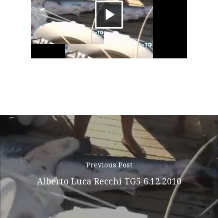
About AL
Riproduci
Podcast
il
News
video
Gallery
Expeditions
Shop
Contacts
Previous Post
Alberto Luca Recchi TG5 6.12.2010