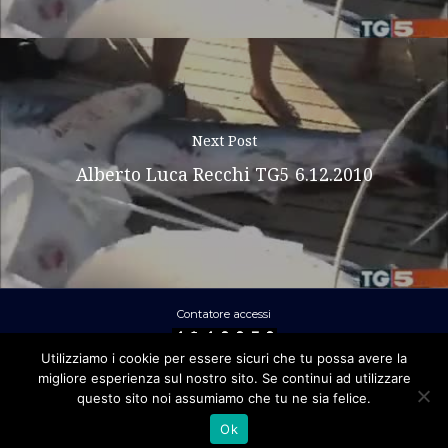
Next Post
Alberto Luca Recchi TG5 6.12.2010
Contatore accessi
Utilizziamo i cookie per essere sicuri che tu possa avere la
migliore esperienza sul nostro sito. Se continui ad utilizzare
Ral Srl - Via Clitunno 2 – 00198 ROMA
questo sito noi assumiamo che tu ne sia felice.
- P.IVA 01872961006 -
Privacy policy
-
Ok
Credits