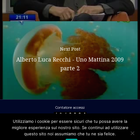
Next Post
Alberto Luca Recchi - Uno Mattina 2009
parte 2
Contatore accessi
Utilizziamo i cookie per essere sicuri che tu possa avere la
migliore esperienza sul nostro sito. Se continui ad utilizzare
Ral Srl - Via Clitunno 2 – 00198 ROMA
questo sito noi assumiamo che tu ne sia felice.
- P.IVA 01872961006 -
Privacy policy
-