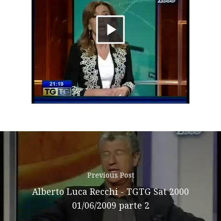
About AL
Riproduci
Podcast
News
il
Gallery
video
Expeditions
Shop
Contacts
Previous Post
Alberto Luca Recchi - TGTG Sat 2000
01/06/2009 parte 2