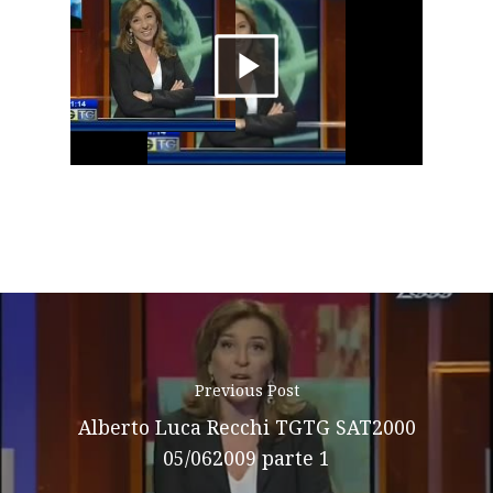
About AL
Riproduci
Podcast
News
il
Gallery
video
Expeditions
Shop
Contacts
Previous Post
Alberto Luca Recchi TGTG SAT2000
05/062009 parte 1