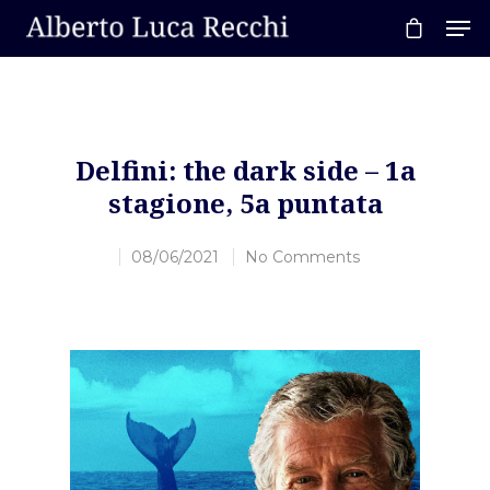
Hit enter to search or ESC to close
Delfini: the dark side – 1a
stagione, 5a puntata
08/06/2021
No Comments