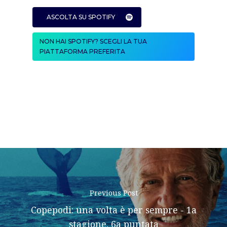
Expeditions
ASCOLTA SU SPOTIFY
NON HAI SPOTIFY? SCEGLI LA TUA
Shop
PIATTAFORMA PREFERITA
Contacts
Previous Post
Copepodi: una volta è per sempre - 1a
stagione, 6a puntata