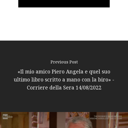
Podcast
video
News
Gallery
Expeditions
Previous Post
Shop
«Il mio amico Piero Angela e quel suo
ultimo libro scritto a mano con la biro» -
Contacts
Corriere della Sera 14/08/2022