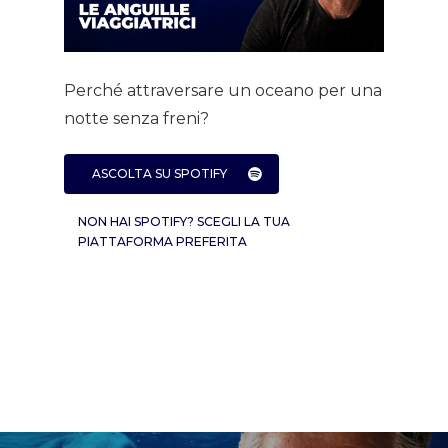
Home
Perché attraversare un oceano per una
About AL
notte senza freni?
Podcast
ASCOLTA SU SPOTIFY
News
NON HAI SPOTIFY? SCEGLI LA TUA
PIATTAFORMA PREFERITA
Gallery
Expeditions
Shop
Contacts