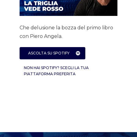
Home
Che delusione la bozza del primo libro
About AL
con Piero Angela.
Podcast
ASCOLTA SU SPOTIFY
News
NON HAI SPOTIFY? SCEGLI LA TUA
PIATTAFORMA PREFERITA
Gallery
Expeditions
Shop
Contacts