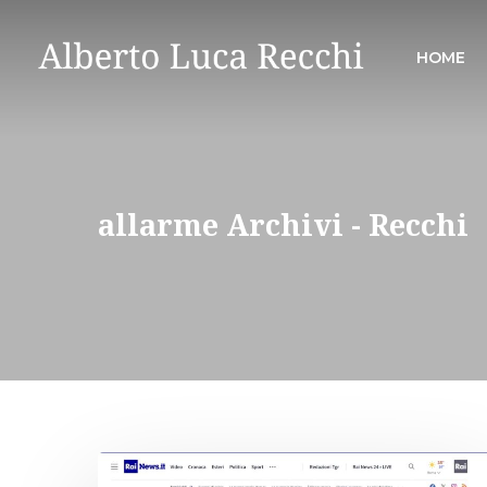
HOME
allarme Archivi - Recchi
Hit enter to search or ESC to close