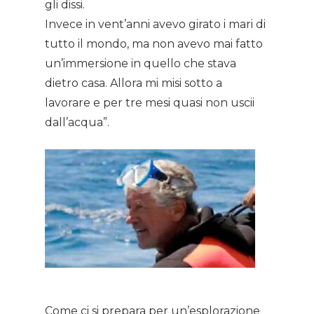
gli dissi.
News
Invece in vent’anni avevo girato i mari di
tutto il mondo, ma non avevo mai fatto
Gallery
un’immersione in quello che stava
dietro casa. Allora mi misi sotto a
Expeditions
lavorare e per tre mesi quasi non uscii
dall’acqua”.
Shop
Contacts
Come ci si prepara per un’esplorazione