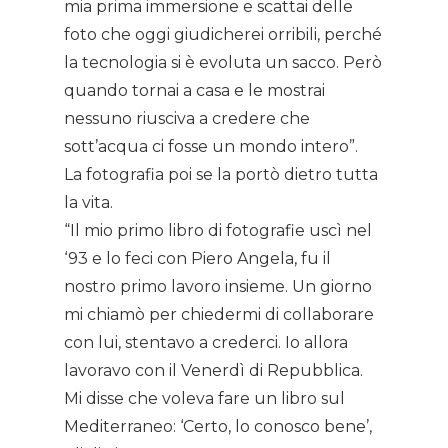
mia prima immersione e scattai delle
foto che oggi giudicherei orribili, perché
la tecnologia si è evoluta un sacco. Però
quando tornai a casa e le mostrai
nessuno riusciva a credere che
sott’acqua ci fosse un mondo intero”.
La fotografia poi se la portò dietro tutta
la vita.
“Il mio primo libro di fotografie uscì nel
‘93 e lo feci con Piero Angela, fu il
nostro primo lavoro insieme. Un giorno
mi chiamò per chiedermi di collaborare
Home
con lui, stentavo a crederci. Io allora
lavoravo con il Venerdì di Repubblica.
About AL
Mi disse che voleva fare un libro sul
Podcast
Mediterraneo: ‘Certo, lo conosco bene’,