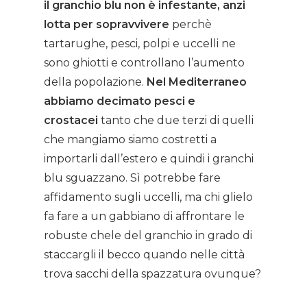
il granchio blu non è infestante, anzi
lotta per sopravvivere
perchè
tartarughe, pesci, polpi e uccelli ne
sono ghiotti e controllano l’aumento
della popolazione.
Nel Mediterraneo
abbiamo decimato pesci e
crostacei
tanto che due terzi di quelli
che mangiamo siamo costretti a
importarli dall’estero e quindi i granchi
Home
blu sguazzano. Sì potrebbe fare
affidamento sugli uccelli, ma chi glielo
About AL
fa fare a un gabbiano di affrontare le
robuste chele del granchio in grado di
Podcast
staccargli il becco quando nelle città
trova sacchi della spazzatura ovunque?
News