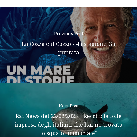
Previous Post
La Cozza e il Cozzo - 4a stagione, 3a
puntata
Next Post
Rai News del 22/02/2025 - Recchi: la folle
impresa degli italiani che hanno trovato
lo squalo "immortale"