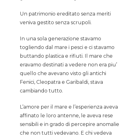
Un patrimonio ereditato senza meriti
veniva gestito senza scrupoli.
Home
In una sola generazione stavamo
About AL
togliendo dal mare i pesci e ci stavamo
buttando plastica e rifiuti. Il mare che
Podcast
eravamo destinati a vedere non era piu’
quello che avevano visto gli antichi
News
Fenici, Cleopatra e Garibaldi, stava
cambiando tutto.
Gallery
L’amore per il mare e l’esperienza aveva
Expeditions
affinato le loro antenne, le aveva rese
Shop
sensibili e in grado di percepire anomalie
che non tutti vedevano. E chi vedeva