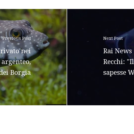
Previous Post
Next Post
rrivato nei
Rai News 
a argenteo,
Recchi: "I
 dei Borgia
sapesse Wa