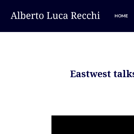
HOME
Eastwest talks
Hit enter to search or ESC to close