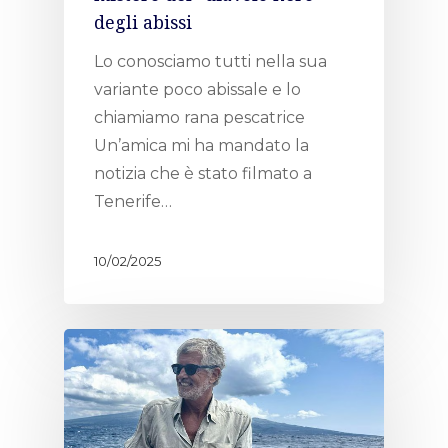
degli abissi
Home
Lo conosciamo tutti nella sua
About AL
variante poco abissale e lo
chiamiamo rana pescatrice
Podcast
Un’amica mi ha mandato la
notizia che è stato filmato a
News
Tenerife…
Gallery
10/02/2025
Expeditions
Shop
Contacts